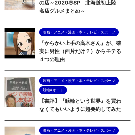
の店～2020春SP 北海道初上陸
名店グルメまとめ～
映画・アニメ・漫画・本・テレビ・スポーツ
『からかい上手の高木さん』が、確
実に男性（西片だけ？）からモテる
４つの理由
映画・アニメ・漫画・本・テレビ・スポーツ
競輪&オート
【書評】『競輪という世界』を買わ
なくてもいいように超要約してみた
映画・アニメ・漫画・本・テレビ・スポーツ