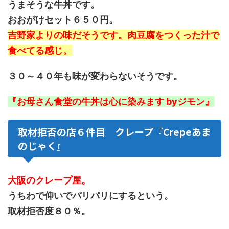
うまそうな牛丼です。
おおがけセット６５０円。
吉野家よりの味だそうです。肉豆腐をつくった汁で
食べてる感じ。
３０～４０年も味が変わらないそうです。
『お母さん食堂の牛丼は心に染みます byジモン』
取材拒否の店６件目 クレープ『
Crepe
あま
のじゃく
』
大阪のクレープ屋。
うちわで仰いでパリパリにするという。
取材拒否度８０％。