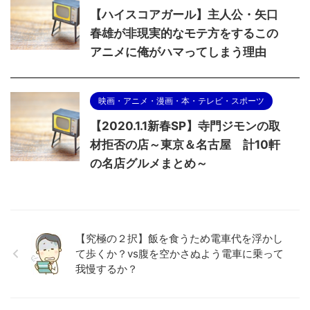
【ハイスコアガール】主人公・矢口
春雄が非現実的なモテ方をするこの
アニメに俺がハマってしまう理由
映画・アニメ・漫画・本・テレビ・スポーツ
【2020.1.1新春SP】寺門ジモンの取
材拒否の店～東京＆名古屋 計10軒
の名店グルメまとめ～
【究極の２択】飯を食うため電車代を浮かし
て歩くか？vs腹を空かさぬよう電車に乗って
我慢するか？