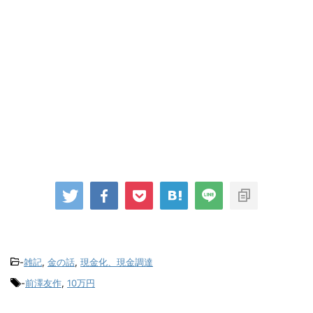
-
雑記
,
金の話
,
現金化、現金調達
-
前澤友作
,
10万円