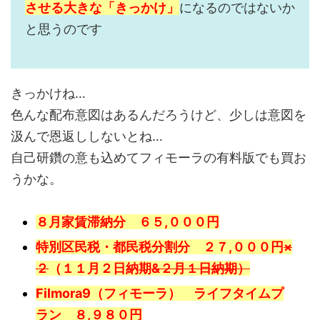
させる大きな「きっかけ」
になるのではないか
と思うのです
きっかけね…
色んな配布意図はあるんだろうけど、少しは意図を
汲んで恩返ししないとね…
自己研鑽の意も込めてフィモーラの有料版でも買お
うかな。
８月家賃滞納分 ６５,０００円
特別区民税・都民税分割分 ２７,０００円
×
２
（１１月２日納期
&２月１日納期）
Filmora9（
フィモーラ） ライフタイムプ
ラン ８,９８０円