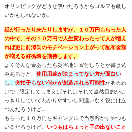
オリンピックがどうせ無いだろうからゴルフも厳し
いかもしれないが。
話が行ったり来たりしますが、１０万円もらった人
の中で、その１０万円で人生変わったって人が増え
れば更に前澤氏のモチベーション上がって配布金額
が増える好循環を期待します。
よくそんな金あったら災害地に寄付しろとか書き込
みあるけど、
使用用途が決まってない方が面白い
し、突拍子もない何かが創造される可能性
があるわ
けで…限定してしまえばそれはそれで当然目的がは
っきりしていてわかりやすいし間違いなく役には立
つんだろうけど…
もらった１０万円をギャンブルで当然溶かすやつも
いるだろうけど、
いつもはちょっと手の出ないこと