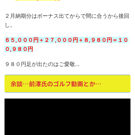
２月納期分はボーナス出てからで間に合うから後回
し。
６５,０００円＋２７,０００円＋８,９８０円＝１０
０,９８０円
９８０円足が出たのはご愛敬…
余談…前澤氏のゴルフ動画とか…