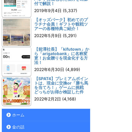
付で解説！
2019年9月4日
(5,337)
【オッズパーク】初めてのプ
ラチナ会員！ギフトや観戦ツ
アーの各種特典ご紹介！
2022年5月9日
(5,291)
【前澤社長】「kifutown」か
ら「arigatobank」に名称変
更！お金贈りを現金化する方
法！
2022年6月30日
(4,899)
【SPAT4】プレミアムポイン
トは、現金に交換or「勝ち馬
を当てろ！」ゲームに挑戦
どっちがお得か検証した件
2022年2月2日
(4,168)
ホーム
金の話