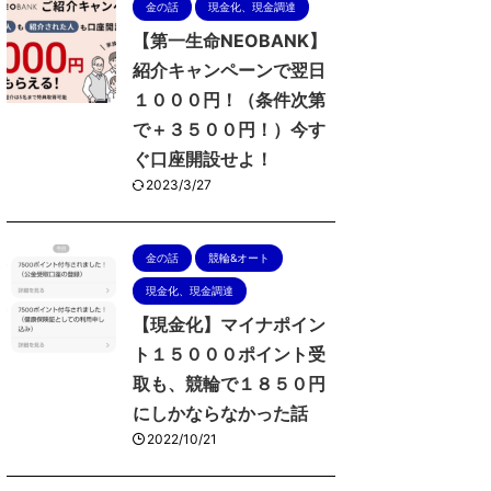
金の話
現金化、現金調達
【第一生命NEOBANK】
紹介キャンペーンで翌日
１０００円！（条件次第
で＋３５００円！）今す
ぐ口座開設せよ！
2023/3/27
金の話
競輪&オート
現金化、現金調達
【現金化】マイナポイン
ト１５０００ポイント受
取も、競輪で１８５０円
にしかならなかった話
2022/10/21