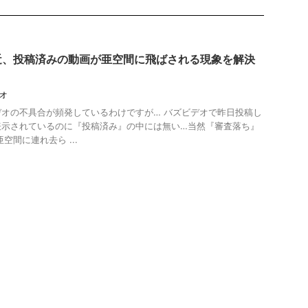
近、投稿済みの動画が亜空間に飛ばされる現象を解決
オ
オの不具合が頻発しているわけですが… バズビデオで昨日投稿し
表示されているのに『投稿済み』の中には無い…当然『審査落ち』
空間に連れ去ら ...