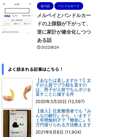
金の話
バンドルカード
メルペイとバンドルカー
ドの上限額が下がって、
逆に家計が健全化しつつ
ある話
2022/8/24
よく読まれる記事はこちら！
【あなたは直しますか？】女
子が人前でブラ紐を直すの
は、男子が人前でちんポジを
直すことに値する件
2020年3月20日
(12,597)
【借入】任意整理者でも『み
んなの銀行』から、いますぐ
１年間無利子で『簡単に』５
万円借りられる方法教えます
2021年6月8日
(11,904)