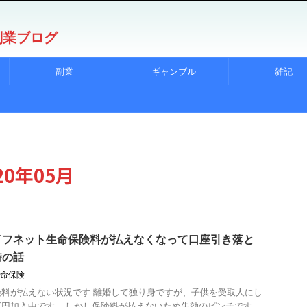
副業ブログ
副業
ギャンブル
雑記
0年05月
イフネット生命保険料が払えなくなって口座引き落と
時の話
命保険
料が払えない状況です 離婚して独り身ですが、子供を受取人にし
円加入中です… しかし保険料が払えないため失効のピンチです。