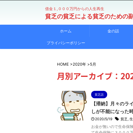
借金１,０００万円からの人生再生
貧乏の貧乏による貧乏のための
ホーム
金の話
プライバシーポリシー
HOME
>
2020年
>
5月
月別アーカイブ：202
貧乏話
【滞納】月々のラ
しが不能になった
2020/5/19
貧乏
,
生
お金が無いので生命保険
て生命保険に３０００万