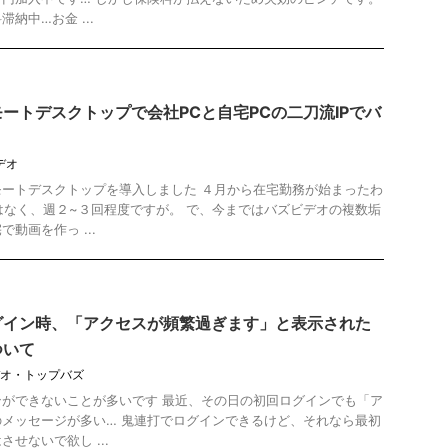
納中…お金 ...
ートデスクトップで会社PCと自宅PCの二刀流IPでバ
デオ
ートデスクトップを導入しました ４月から在宅勤務が始まったわ
はなく、週２~３回程度ですが。 で、今まではバズビデオの複数垢
動画を作っ ...
グイン時、「アクセスが頻繁過ぎます」と表示された
ついて
オ・トップバズ
ができないことが多いです 最近、その日の初回ログインでも「ア
メッセージが多い… 鬼連打でログインできるけど、それなら最初
せないで欲し ...