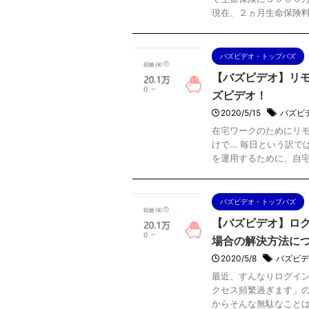
現在、２ヵ月生命保険料滞
バズビデオ・トップバズ
【バズビデオ】リモ
ズビデオ！
2020/5/15
バズビ
在宅ワークのためにリモ
けで… 毎日という訳で
を運用するために、自宅で
バズビデオ・トップバズ
【バズビデオ】ロ
場合の解決方法に
2020/5/8
バズビデ
最近、すんなりログイン
クセス頻繁過ぎます」の
からそんな無駄なことはさ