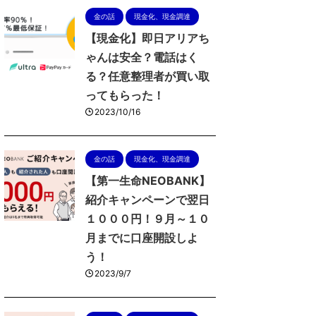
金の話
現金化、現金調達
【現金化】即日アリアち
ゃんは安全？電話はく
る？任意整理者が買い取
ってもらった！
2023/10/16
金の話
現金化、現金調達
【第一生命NEOBANK】
紹介キャンペーンで翌日
１０００円！９月～１０
月までに口座開設しよ
う！
2023/9/7