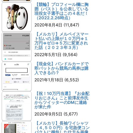
【競輪】プロフィール欄に胸
囲（バスト）を公表している
現役女子選手はこの４名だ！
（2022.2.26時点）
2020年8月4日
(11,847)
【メルカリ】メルペイスマー
ト払いの上限が１０万円⇒１
万円⇒ゼロ⇒５万に変更され
た話（２０２３年３月）
2022年5月1日
(9,564)
【現金化】バンドルカードで
即パットから競馬の馬券は購
入できるの？
2021年1月18日
(6,552)
【祝！10万円当選】『お金配
りおじさん』こと前澤友作氏
からツイッターのDMに連絡
が来た件
2020年9月5日
(5,677)
【メルカリ】長袖ワイシャツ
（４,５００円）を宅急便コン
パクトに梱包した仕方を画像