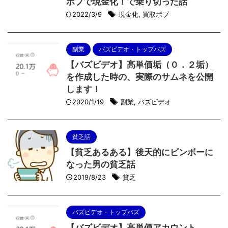
ボブで現金化！で乗り切った話
2022/3/9
現金化
,
買取ボブ
副業
バズビデオ・トップバズ
【バズビデオ】高単価垢（０．２垢）
を作成した時の、実際のサムネを公開
します！
2020/1/19
副業
,
バズビデオ
貧乏話
【貧乏あるある】後天的にビンボーに
なった男の貧乏話
2019/8/23
貧乏
バズビデオ・トップバズ
【バズビデオ】高単価アカウント