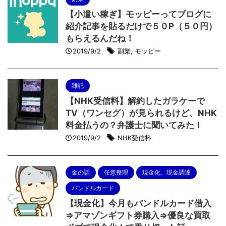
【小遣い稼ぎ】モッピーってブログに
紹介記事を貼るだけで５０P（５０円）
もらえるんだね！
2019/9/2
副業
,
モッピー
雑記
【NHK受信料】解約したガラケーで
TV（ワンセグ）が見られるけど、NHK
料金払うの？弁護士に聞いてみた！
2019/9/2
NHK受信料
金の話
任意整理
現金化、現金調達
バンドルカード
【現金化】今月もバンドルカード借入
⇒アマゾンギフト券購入⇒優良な買取