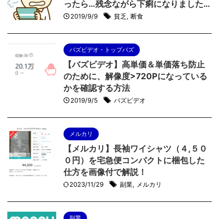
ったら…残念ながら下痢になりました…
2019/9/9
貧乏
,
断食
バズビデオ・トップバズ
【バズビデオ】高単価＆単価落ち防止
のために、解像度>720Pになっている
かを確認する方法
2019/9/5
バズビデオ
メルカリ
【メルカリ】長袖ワイシャツ（４,５０
０円）を宅急便コンパクトに梱包した
仕方を画像付で解説！
2023/11/29
副業
,
メルカリ
副業