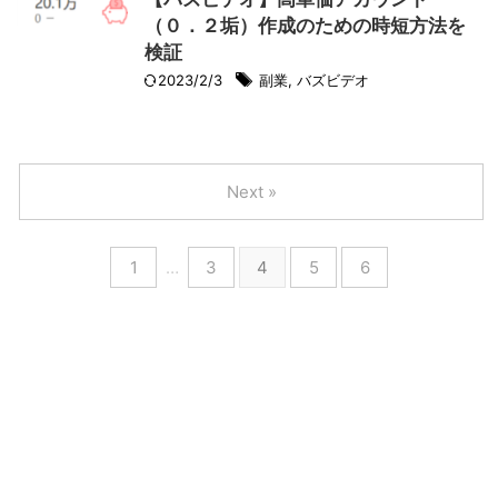
（０．２垢）作成のための時短方法を
検証
2023/2/3
副業
,
バズビデオ
Next »
1
…
3
4
5
6