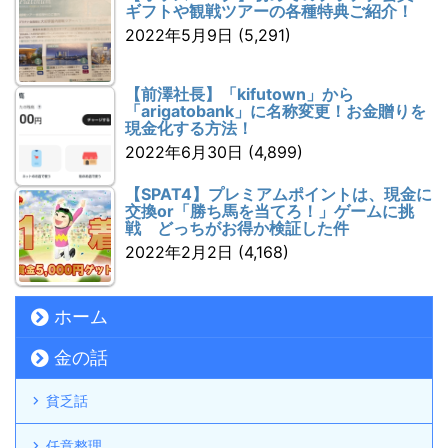
ギフトや観戦ツアーの各種特典ご紹介！
2022年5月9日
(5,291)
【前澤社長】「kifutown」から
「arigatobank」に名称変更！お金贈りを
現金化する方法！
2022年6月30日
(4,899)
【SPAT4】プレミアムポイントは、現金に
交換or「勝ち馬を当てろ！」ゲームに挑
戦 どっちがお得か検証した件
2022年2月2日
(4,168)
ホーム
金の話
貧乏話
任意整理