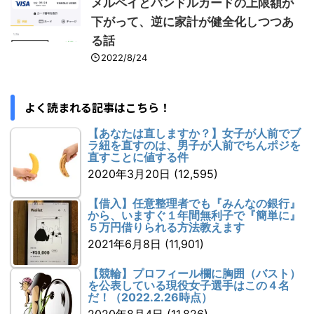
メルペイとバンドルカードの上限額が
下がって、逆に家計が健全化しつつあ
る話
2022/8/24
よく読まれる記事はこちら！
【あなたは直しますか？】女子が人前でブ
ラ紐を直すのは、男子が人前でちんポジを
直すことに値する件
2020年3月20日
(12,595)
【借入】任意整理者でも『みんなの銀行』
から、いますぐ１年間無利子で『簡単に』
５万円借りられる方法教えます
2021年6月8日
(11,901)
【競輪】プロフィール欄に胸囲（バスト）
を公表している現役女子選手はこの４名
だ！（2022.2.26時点）
2020年8月4日
(11,826)