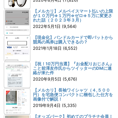
【メルカリ】メルペイスマート払いの上限
が１０万円⇒１万円⇒ゼロ⇒５万に変更さ
れた話（２０２３年３月）
2022年5月1日
(9,564)
【現金化】バンドルカードで即パットから
競馬の馬券は購入できるの？
2021年1月18日
(6,552)
【祝！10万円当選】『お金配りおじさん』
こと前澤友作氏からツイッターのDMに連
絡が来た件
2020年9月5日
(5,676)
【メルカリ】長袖ワイシャツ（４,５００
円）を宅急便コンパクトに梱包した仕方を
画像付で解説！
2019年9月4日
(5,335)
【オッズパーク】初めてのプラチナ会員！